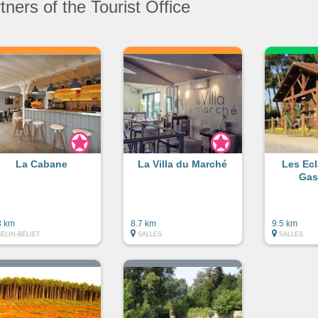
ners of the Tourist Office
La Cabane
La Villa du Marché
Les Ecl
Gas
8 km
8.7 km
9.5 km
BELIN-BELIET
SALLES
SALLES