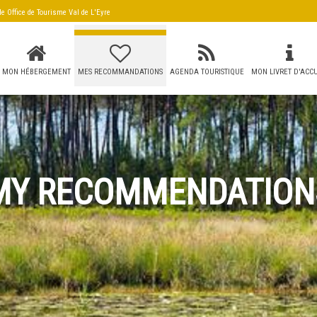
 de
Office de Tourisme Val de L'Eyre
MON HÉBERGEMENT
MES RECOMMANDATIONS
AGENDA TOURISTIQUE
MON LIVRET D'ACCU
MY RECOMMENDATION