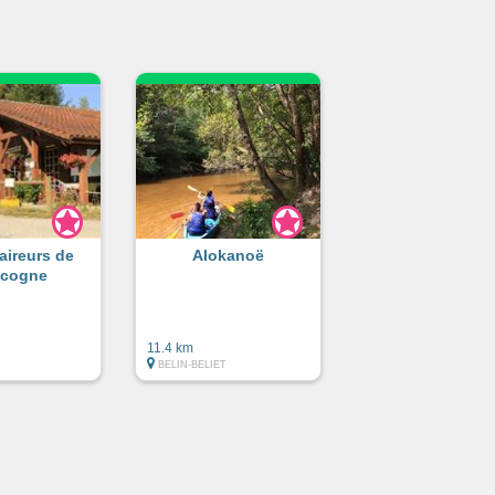
aireurs de
Alokanoë
cogne
11.4 km
BELIN-BELIET