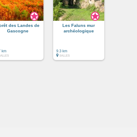
orêt des Landes de
Les Faluns mur
Gascogne
archéologique
7 km
9.3 km
SALLES
SALLES